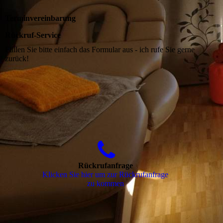
Terminvereinbarung
Rückruf-Service
Füllen Sie bitte einfach das Formular aus - ich rufe Sie gerne
zurück!
Rückrufanfrage
Klicken Sie hier um zur Rückrufanfrage
zu kommen