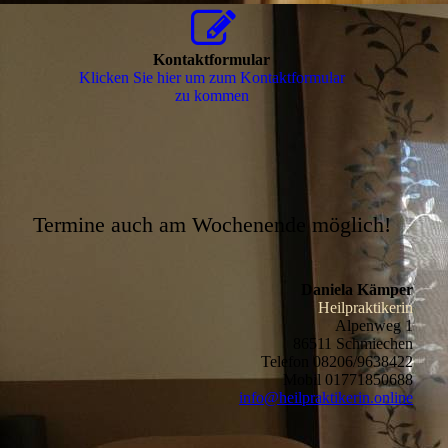
Kontaktformular
Klicken Sie hier um zum Kon­takt­for­mu­lar
zu kommen
Termine auch am Wochenende möglich!
Daniela Kämper
Heilpraktikerin
Alpenweg 1
86511 Schmiechen
Telefon 08206/9638422
Mobil 01771850688
info@heilpraktikerin.online