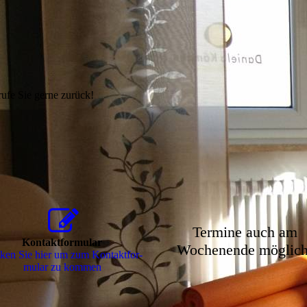
 rufe Sie gerne zurück!
Termine auch am
Kontaktformular
Wochenende möglich
ken Sie hier um zum Kon­takt­for­
mu­lar zu kommen