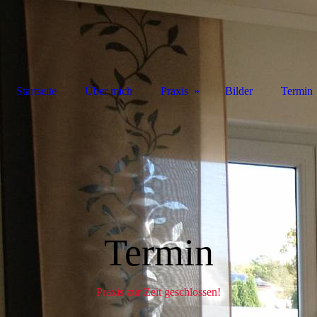
Startseite
Über mich
Praxis
Bilder
Termin
Termin
Praxis zur Zeit geschlossen!