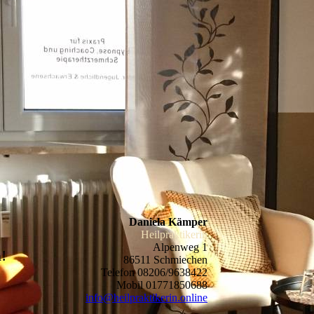
Daniela Kämper
Heilpraktikerin
Alpenweg 1
!
86511 Schmiechen
Telefon 08206/9638422
Mobil 01771850688
info@heilpraktikerin.online